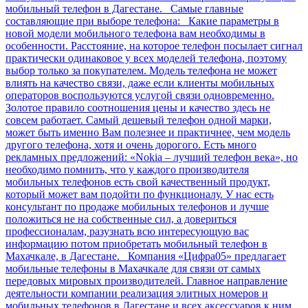
мобильный телефон в Дагестане. Самые главные
составляющие при выборе телефона: Какие параметры в
новой модели мобильного телефона вам необходимы в
особенности. Расстояние, на которое телефон посылает сигнал
практически одинаковое у всех моделей телефона, поэтому
выбор только за покупателем. Модель телефона не может
влиять на качество связи, даже если клиенты мобильных
операторов воспользуются услугой связи одновременно.
Золотое правило соотношения цены и качество здесь не
совсем работает. Самый дешевый телефон одной марки,
может быть именно Вам полезнее и практичнее, чем модель
другого телефона, хотя и очень дорогого. Есть много
рекламных предложений: «Nokia – лучший телефон века», но
необходимо помнить, что у каждого производителя
мобильных телефонов есть свой качественный продукт,
который может вам подойти по функционалу. У нас есть
консультант по продаже мобильных телефонов и лучше
положиться не на собственные сил, а довериться
профессионалам, разузнать всю интересующую вас
информацию потом приобретать мобильный телефон в
Махачкале, в Дагестане. Компания «Цифра05» предлагает
мобильные телефоны в Махачкале для связи от самых
передовых мировых производителей. Главное направление
деятельности компании реализация элитных номеров и
мобильных телефонов в Дагестане и всех аксессуаров к ним.