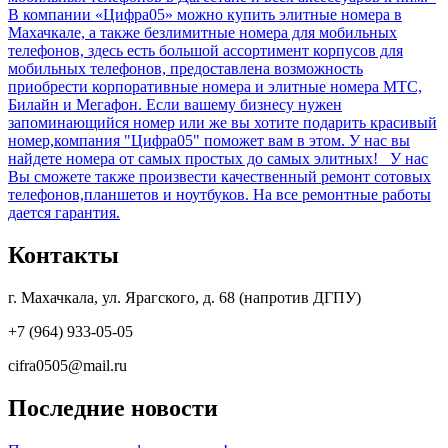
В компании «Цифра05» можно купить элитные номера в
Махачкале, а также безлимитные номера для мобильных
телефонов, здесь есть большой ассортимент корпусов для
мобильных телефонов, предоставлена возможность
приобрести корпоративные номера и элитные номера МТС,
Билайн и Мегафон. Если вашему бизнесу нужен
запоминающийся номер или же вы хотите подарить красивый
номер,компания "Цифра05" поможет вам в этом. У нас вы
найдете номера от самых простых до самых элитных! У нас
Вы сможете также произвести качественный ремонт сотовых
телефонов,планшетов и ноутбуков. На все ремонтные работы
дается гарантия.
Контакты
г. Махачкала, ул. Ярагского, д. 68 (напротив ДГПУ)
+7 (964) 933-05-05
cifra0505@mail.ru
Последние новости