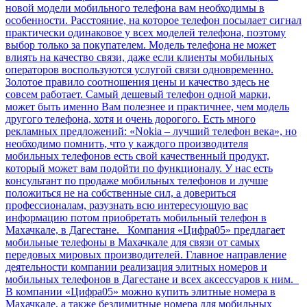
новой модели мобильного телефона вам необходимы в
особенности. Расстояние, на которое телефон посылает сигнал
практически одинаковое у всех моделей телефона, поэтому
выбор только за покупателем. Модель телефона не может
влиять на качество связи, даже если клиенты мобильных
операторов воспользуются услугой связи одновременно.
Золотое правило соотношения цены и качество здесь не
совсем работает. Самый дешевый телефон одной марки,
может быть именно Вам полезнее и практичнее, чем модель
другого телефона, хотя и очень дорогого. Есть много
рекламных предложений: «Nokia – лучший телефон века», но
необходимо помнить, что у каждого производителя
мобильных телефонов есть свой качественный продукт,
который может вам подойти по функционалу. У нас есть
консультант по продаже мобильных телефонов и лучше
положиться не на собственные сил, а довериться
профессионалам, разузнать всю интересующую вас
информацию потом приобретать мобильный телефон в
Махачкале, в Дагестане. Компания «Цифра05» предлагает
мобильные телефоны в Махачкале для связи от самых
передовых мировых производителей. Главное направление
деятельности компании реализация элитных номеров и
мобильных телефонов в Дагестане и всех аксессуаров к ним.
В компании «Цифра05» можно купить элитные номера в
Махачкале, а также безлимитные номера для мобильных