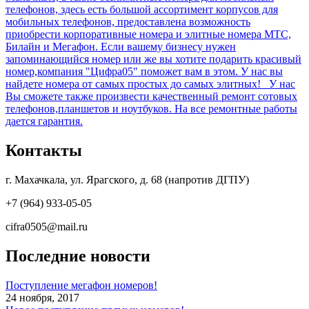
телефонов, здесь есть большой ассортимент корпусов для
мобильных телефонов, предоставлена возможность
приобрести корпоративные номера и элитные номера МТС,
Билайн и Мегафон. Если вашему бизнесу нужен
запоминающийся номер или же вы хотите подарить красивый
номер,компания "Цифра05" поможет вам в этом. У нас вы
найдете номера от самых простых до самых элитных! У нас
Вы сможете также произвести качественный ремонт сотовых
телефонов,планшетов и ноутбуков. На все ремонтные работы
дается гарантия.
Контакты
г. Махачкала, ул. Ярагского, д. 68 (напротив ДГПУ)
+7 (964) 933-05-05
cifra0505@mail.ru
Последние новости
Поступление мегафон номеров!
24 ноября, 2017