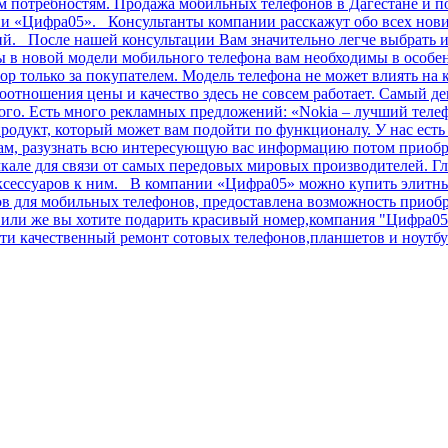
им потребностям. Продажа мобильных телефонов в Дагестане и п
ии «Цифра05». Консультанты компании расскажут обо всех нов
ний. После нашей консультации Вам значительно легче выбрать
в новой модели мобильного телефона вам необходимы в особенн
ор только за покупателем. Модель телефона не может влиять на 
соотношения цены и качество здесь не совсем работает. Самый 
огого. Есть много рекламных предложений: «Nokia – лучший теле
родукт, который может вам подойти по функционалу. У нас ест
лам, разузнать всю интересующую вас информацию потом приобр
але для связи от самых передовых мировых производителей. Гл
аксессуаров к ним. В компании «Цифра05» можно купить элитные
сов для мобильных телефонов, предоставлена возможность прио
ли же вы хотите подарить красивый номер,компания "Цифра05" 
и качественный ремонт сотовых телефонов,планшетов и ноутбук