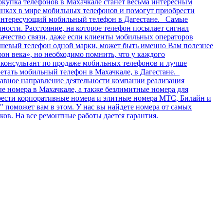
окупка телефонов в Махачкале станет весьма интересным
инках в мире мобильных телефонов и помогут приобрести
 интересующий мобильный телефон в Дагестане. Самые
ости. Расстояние, на которое телефон посылает сигнал
качество связи, даже если клиенты мобильных операторов
дешевый телефон одной марки, может быть именно Вам полезнее
фон века», но необходимо помнить, что у каждого
ь консультант по продаже мобильных телефонов и лучше
етать мобильный телефон в Махачкале, в Дагестане.
авное направление деятельности компании реализация
 номера в Махачкале, а также безлимитные номера для
брести корпоративные номера и элитные номера МТС, Билайн и
поможет вам в этом. У нас вы найдете номера от самых
ов. На все ремонтные работы дается гарантия.