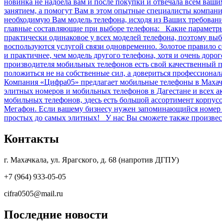
новинка не надоела вам и после покупки и отвечала всем ваш
занятием, а помогут Вам в этом опытные специалисты компан
необходимую Вам модель телефона, исходя из Ваших требова
главные составляющие при выборе телефона: Какие параметры 
практически одинаковое у всех моделей телефона, поэтому выб
воспользуются услугой связи одновременно. Золотое правило 
и практичнее, чем модель другого телефона, хотя и очень дор
производителя мобильных телефонов есть свой качественный п
положиться не на собственные сил, а довериться профессиона
Компания «Цифра05» предлагает мобильные телефоны в Махачк
элитных номеров и мобильных телефонов в Дагестане и всех 
мобильных телефонов, здесь есть большой ассортимент корпу
Мегафон. Если вашему бизнесу нужен запоминающийся номер и
простых до самых элитных! У нас Вы сможете также произвест
Контакты
г. Махачкала, ул. Ярагского, д. 68 (напротив ДГПУ)
+7 (964) 933-05-05
cifra0505@mail.ru
Последние новости