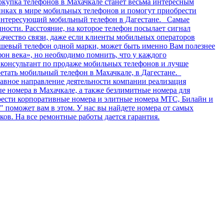
окупка телефонов в Махачкале станет весьма интересным
инках в мире мобильных телефонов и помогут приобрести
 интересующий мобильный телефон в Дагестане. Самые
ости. Расстояние, на которое телефон посылает сигнал
качество связи, даже если клиенты мобильных операторов
дешевый телефон одной марки, может быть именно Вам полезнее
фон века», но необходимо помнить, что у каждого
ь консультант по продаже мобильных телефонов и лучше
етать мобильный телефон в Махачкале, в Дагестане.
авное направление деятельности компании реализация
 номера в Махачкале, а также безлимитные номера для
брести корпоративные номера и элитные номера МТС, Билайн и
поможет вам в этом. У нас вы найдете номера от самых
ов. На все ремонтные работы дается гарантия.