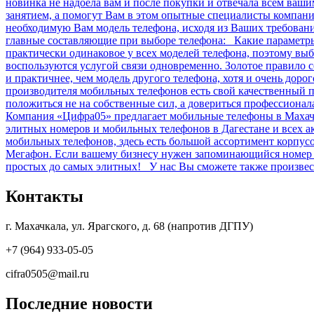
новинка не надоела вам и после покупки и отвечала всем ваш
занятием, а помогут Вам в этом опытные специалисты компан
необходимую Вам модель телефона, исходя из Ваших требова
главные составляющие при выборе телефона: Какие параметры 
практически одинаковое у всех моделей телефона, поэтому выб
воспользуются услугой связи одновременно. Золотое правило 
и практичнее, чем модель другого телефона, хотя и очень дор
производителя мобильных телефонов есть свой качественный п
положиться не на собственные сил, а довериться профессиона
Компания «Цифра05» предлагает мобильные телефоны в Махачк
элитных номеров и мобильных телефонов в Дагестане и всех 
мобильных телефонов, здесь есть большой ассортимент корпу
Мегафон. Если вашему бизнесу нужен запоминающийся номер и
простых до самых элитных! У нас Вы сможете также произвест
Контакты
г. Махачкала, ул. Ярагского, д. 68 (напротив ДГПУ)
+7 (964) 933-05-05
cifra0505@mail.ru
Последние новости