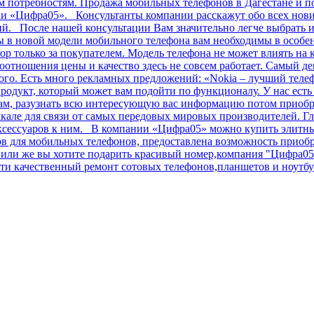
им потребностям. Продажа мобильных телефонов в Дагестане и п
ии «Цифра05». Консультанты компании расскажут обо всех нов
ний. После нашей консультации Вам значительно легче выбрать
в новой модели мобильного телефона вам необходимы в особенн
ор только за покупателем. Модель телефона не может влиять на 
соотношения цены и качество здесь не совсем работает. Самый 
огого. Есть много рекламных предложений: «Nokia – лучший теле
родукт, который может вам подойти по функционалу. У нас ест
лам, разузнать всю интересующую вас информацию потом приобр
але для связи от самых передовых мировых производителей. Гл
аксессуаров к ним. В компании «Цифра05» можно купить элитные
сов для мобильных телефонов, предоставлена возможность прио
ли же вы хотите подарить красивый номер,компания "Цифра05" 
и качественный ремонт сотовых телефонов,планшетов и ноутбук