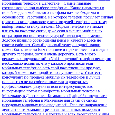
мобильный телефон в Дагестане. Самые главные
составляющие при выборе телефона: Какие параметры в
новой модели мобильного телефона вам необходимы в
особенности. Расстояние, на которое телефон посылает сигнал
практически одинаковое у всех моделей телефона, поэтому
выбор только за покупателем. Модель телефона не может
влиять на качество связи, даже если клиенты мобильных
операторов воспользуются услугой связи одновременно.
Золотое правило соотношения цены и качество здесь не
совсем работает. Самый дешевый телефон одной марки,
может быть именно Вам полезнее и практичнее, чем модель
другого телефона, хотя и очень дорогого. Есть много
рекламных предложений: «Nokia – лучший телефон века», но
необходимо помнить, что у каждого производителя
мобильных телефонов есть свой качественный продукт,
который может вам подойти по функционалу. У нас есть
консультант по продаже мобильных телефонов и лучше
положиться не на собственные сил, а довериться
профессионалам, разузнать всю интересующую вас
информацию потом приобретать мобильный телефон в
Махачкале, в Дагестане. Компания «Цифра05» предлагает
мобильные телефоны в Махачкале для связи от самых
передовых мировых производителей. Главное направление
деятельности компании реализация элитных номеров и
мобильных телефонов в Дагестане и всех аксессуаров к ним.