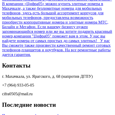
В компании «Цифра05» можно купить элитные номера в
Махачкале, а также безлимитные номера для мобильных
телефонов, здесь есть большой ассортимент корпусов для
мобильных телефонов, предоставлена возможность
приобрести корпоративные номера и элитные номера МТС,
Билайн и Мегафон. Если вашему бизнесу нужен
запоминающийся номер или же вы хотите подарить красивый
номер,компания "Цифра05" поможет вам в этом. У нас вы
найдете номера от самых простых до самых элитных! У нас
Вы сможете также произвести качественный ремонт сотовых
телефонов,планшетов и ноутбуков. На все ремонтные работы
дается гарантия.
Контакты
г. Махачкала, ул. Ярагского, д. 68 (напротив ДГПУ)
+7 (964) 933-05-05
cifra0505@mail.ru
Последние новости