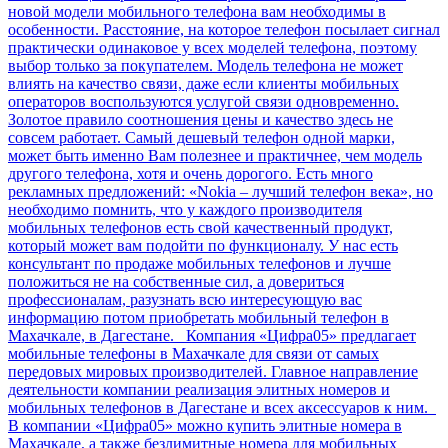
новой модели мобильного телефона вам необходимы в
особенности. Расстояние, на которое телефон посылает сигнал
практически одинаковое у всех моделей телефона, поэтому
выбор только за покупателем. Модель телефона не может
влиять на качество связи, даже если клиенты мобильных
операторов воспользуются услугой связи одновременно.
Золотое правило соотношения цены и качество здесь не
совсем работает. Самый дешевый телефон одной марки,
может быть именно Вам полезнее и практичнее, чем модель
другого телефона, хотя и очень дорогого. Есть много
рекламных предложений: «Nokia – лучший телефон века», но
необходимо помнить, что у каждого производителя
мобильных телефонов есть свой качественный продукт,
который может вам подойти по функционалу. У нас есть
консультант по продаже мобильных телефонов и лучше
положиться не на собственные сил, а довериться
профессионалам, разузнать всю интересующую вас
информацию потом приобретать мобильный телефон в
Махачкале, в Дагестане. Компания «Цифра05» предлагает
мобильные телефоны в Махачкале для связи от самых
передовых мировых производителей. Главное направление
деятельности компании реализация элитных номеров и
мобильных телефонов в Дагестане и всех аксессуаров к ним.
В компании «Цифра05» можно купить элитные номера в
Махачкале, а также безлимитные номера для мобильных