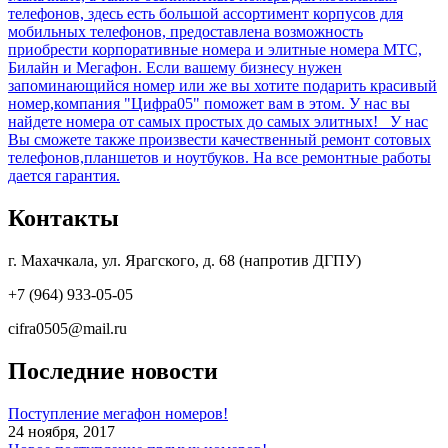
телефонов, здесь есть большой ассортимент корпусов для
мобильных телефонов, предоставлена возможность
приобрести корпоративные номера и элитные номера МТС,
Билайн и Мегафон. Если вашему бизнесу нужен
запоминающийся номер или же вы хотите подарить красивый
номер,компания "Цифра05" поможет вам в этом. У нас вы
найдете номера от самых простых до самых элитных! У нас
Вы сможете также произвести качественный ремонт сотовых
телефонов,планшетов и ноутбуков. На все ремонтные работы
дается гарантия.
Контакты
г. Махачкала, ул. Ярагского, д. 68 (напротив ДГПУ)
+7 (964) 933-05-05
cifra0505@mail.ru
Последние новости
Поступление мегафон номеров!
24 ноября, 2017