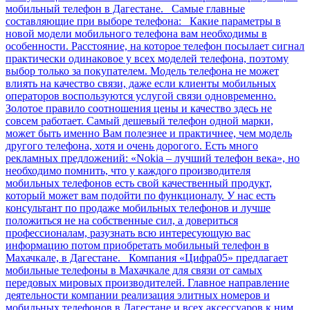
мобильный телефон в Дагестане. Самые главные
составляющие при выборе телефона: Какие параметры в
новой модели мобильного телефона вам необходимы в
особенности. Расстояние, на которое телефон посылает сигнал
практически одинаковое у всех моделей телефона, поэтому
выбор только за покупателем. Модель телефона не может
влиять на качество связи, даже если клиенты мобильных
операторов воспользуются услугой связи одновременно.
Золотое правило соотношения цены и качество здесь не
совсем работает. Самый дешевый телефон одной марки,
может быть именно Вам полезнее и практичнее, чем модель
другого телефона, хотя и очень дорогого. Есть много
рекламных предложений: «Nokia – лучший телефон века», но
необходимо помнить, что у каждого производителя
мобильных телефонов есть свой качественный продукт,
который может вам подойти по функционалу. У нас есть
консультант по продаже мобильных телефонов и лучше
положиться не на собственные сил, а довериться
профессионалам, разузнать всю интересующую вас
информацию потом приобретать мобильный телефон в
Махачкале, в Дагестане. Компания «Цифра05» предлагает
мобильные телефоны в Махачкале для связи от самых
передовых мировых производителей. Главное направление
деятельности компании реализация элитных номеров и
мобильных телефонов в Дагестане и всех аксессуаров к ним.