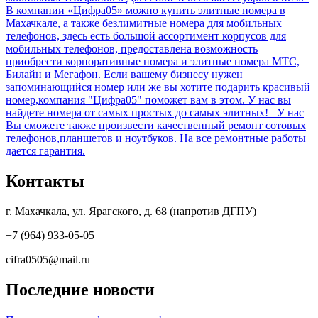
В компании «Цифра05» можно купить элитные номера в
Махачкале, а также безлимитные номера для мобильных
телефонов, здесь есть большой ассортимент корпусов для
мобильных телефонов, предоставлена возможность
приобрести корпоративные номера и элитные номера МТС,
Билайн и Мегафон. Если вашему бизнесу нужен
запоминающийся номер или же вы хотите подарить красивый
номер,компания "Цифра05" поможет вам в этом. У нас вы
найдете номера от самых простых до самых элитных! У нас
Вы сможете также произвести качественный ремонт сотовых
телефонов,планшетов и ноутбуков. На все ремонтные работы
дается гарантия.
Контакты
г. Махачкала, ул. Ярагского, д. 68 (напротив ДГПУ)
+7 (964) 933-05-05
cifra0505@mail.ru
Последние новости