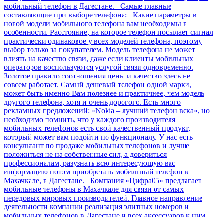
мобильный телефон в Дагестане. Самые главные
составляющие при выборе телефона: Какие параметры в
новой модели мобильного телефона вам необходимы в
особенности. Расстояние, на которое телефон посылает сигнал
практически одинаковое у всех моделей телефона, поэтому
выбор только за покупателем. Модель телефона не может
влиять на качество связи, даже если клиенты мобильных
операторов воспользуются услугой связи одновременно.
Золотое правило соотношения цены и качество здесь не
совсем работает. Самый дешевый телефон одной марки,
может быть именно Вам полезнее и практичнее, чем модель
другого телефона, хотя и очень дорогого. Есть много
рекламных предложений: «Nokia – лучший телефон века», но
необходимо помнить, что у каждого производителя
мобильных телефонов есть свой качественный продукт,
который может вам подойти по функционалу. У нас есть
консультант по продаже мобильных телефонов и лучше
положиться не на собственные сил, а довериться
профессионалам, разузнать всю интересующую вас
информацию потом приобретать мобильный телефон в
Махачкале, в Дагестане. Компания «Цифра05» предлагает
мобильные телефоны в Махачкале для связи от самых
передовых мировых производителей. Главное направление
деятельности компании реализация элитных номеров и
мобильных телефонов в Дагестане и всех аксессуаров к ним.