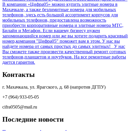
В компании «Цифра05» можно купить элитные номера в
Махачкале, а также безлимитные номера для мобильных
телефонов, здесь есть большой ассортимент корпусов для
мобильных телефонов, предоставлена возможность
приобрести корпоративные номера и элитные номера МТС,
Билайн и Мегафон. Если вашему бизнесу нужен
запоминающийся номер или же вы хотите подарить красивый
номер,компания "Цифра05" поможет вам в этом. У нас вы
найдете номера от самых простых до самых элитных! У нас
Вы сможете также произвести качественный ремонт сотовых
телефонов,планшетов и ноутбуков. На все ремонтные работы
дается гарантия.
Контакты
г. Махачкала, ул. Ярагского, д. 68 (напротив ДГПУ)
+7 (964) 933-05-05
cifra0505@mail.ru
Последние новости