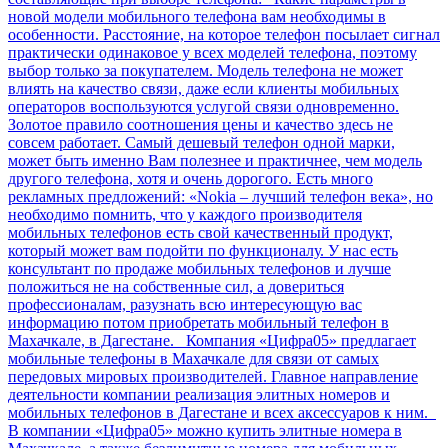
новой модели мобильного телефона вам необходимы в
особенности. Расстояние, на которое телефон посылает сигнал
практически одинаковое у всех моделей телефона, поэтому
выбор только за покупателем. Модель телефона не может
влиять на качество связи, даже если клиенты мобильных
операторов воспользуются услугой связи одновременно.
Золотое правило соотношения цены и качество здесь не
совсем работает. Самый дешевый телефон одной марки,
может быть именно Вам полезнее и практичнее, чем модель
другого телефона, хотя и очень дорогого. Есть много
рекламных предложений: «Nokia – лучший телефон века», но
необходимо помнить, что у каждого производителя
мобильных телефонов есть свой качественный продукт,
который может вам подойти по функционалу. У нас есть
консультант по продаже мобильных телефонов и лучше
положиться не на собственные сил, а довериться
профессионалам, разузнать всю интересующую вас
информацию потом приобретать мобильный телефон в
Махачкале, в Дагестане. Компания «Цифра05» предлагает
мобильные телефоны в Махачкале для связи от самых
передовых мировых производителей. Главное направление
деятельности компании реализация элитных номеров и
мобильных телефонов в Дагестане и всех аксессуаров к ним.
В компании «Цифра05» можно купить элитные номера в