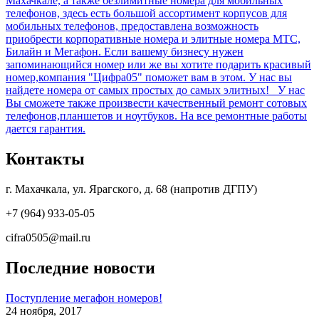
Махачкале, а также безлимитные номера для мобильных
телефонов, здесь есть большой ассортимент корпусов для
мобильных телефонов, предоставлена возможность
приобрести корпоративные номера и элитные номера МТС,
Билайн и Мегафон. Если вашему бизнесу нужен
запоминающийся номер или же вы хотите подарить красивый
номер,компания "Цифра05" поможет вам в этом. У нас вы
найдете номера от самых простых до самых элитных! У нас
Вы сможете также произвести качественный ремонт сотовых
телефонов,планшетов и ноутбуков. На все ремонтные работы
дается гарантия.
Контакты
г. Махачкала, ул. Ярагского, д. 68 (напротив ДГПУ)
+7 (964) 933-05-05
cifra0505@mail.ru
Последние новости
Поступление мегафон номеров!
24 ноября, 2017