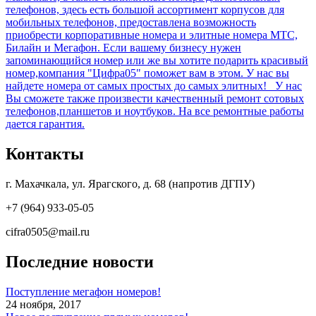
телефонов, здесь есть большой ассортимент корпусов для
мобильных телефонов, предоставлена возможность
приобрести корпоративные номера и элитные номера МТС,
Билайн и Мегафон. Если вашему бизнесу нужен
запоминающийся номер или же вы хотите подарить красивый
номер,компания "Цифра05" поможет вам в этом. У нас вы
найдете номера от самых простых до самых элитных! У нас
Вы сможете также произвести качественный ремонт сотовых
телефонов,планшетов и ноутбуков. На все ремонтные работы
дается гарантия.
Контакты
г. Махачкала, ул. Ярагского, д. 68 (напротив ДГПУ)
+7 (964) 933-05-05
cifra0505@mail.ru
Последние новости
Поступление мегафон номеров!
24 ноября, 2017