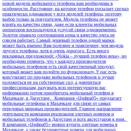
новой модели мобильного телефона вам необходимы в
особенности. Расстояние, на которое телефон посылает сигнал
практически одинаковое у всех моделей телефона, поэтому
выбор только за покупателем. Модель телефона не может
влиять на качество связи, даже если клиенты мобильных
операторов воспользуются услугой связи одновременно.
Золотое правило соотношения цены и качество здесь не
совсем работает. Самый дешевый телефон одной марки,
может быть именно Вам полезнее и практичнее, чем модель
другого телефона, хотя и очень дорогого. Есть много
рекламных предложений: «Nokia – лучший телефон века», но
необходимо помнить, что у каждого производителя
мобильных телефонов есть свой качественный продукт,
который может вам подойти по функционалу. У нас есть
консультант по продаже мобильных телефонов и лучше
положиться не на собственные сил, а довериться
профессионалам, разузнать всю интересующую вас
информацию потом приобретать мобильный телефон в
Махачкале, в Дагестане. Компания «Цифра05» предлагает
мобильные телефоны в Махачкале для связи от самых
передовых мировых производителей. Главное направление
деятельности компании реализация элитных номеров и
мобильных телефонов в Дагестане и всех аксессуаров к ним.
В компании «Цифра05» можно купить элитные номера в
Махачкале, а также безлимитные номера для мобильных