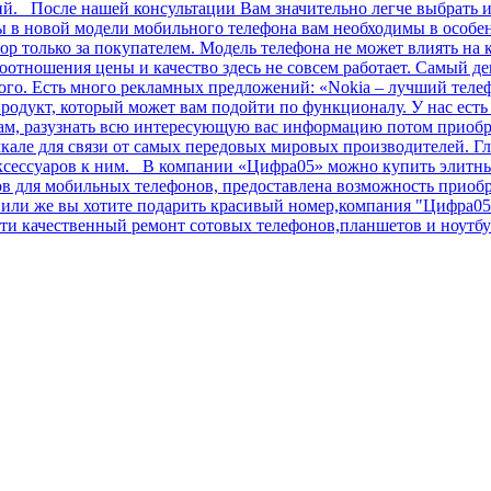
ний. После нашей консультации Вам значительно легче выбрать
в новой модели мобильного телефона вам необходимы в особенн
ор только за покупателем. Модель телефона не может влиять на 
соотношения цены и качество здесь не совсем работает. Самый 
огого. Есть много рекламных предложений: «Nokia – лучший теле
родукт, который может вам подойти по функционалу. У нас ест
лам, разузнать всю интересующую вас информацию потом приобр
але для связи от самых передовых мировых производителей. Гл
аксессуаров к ним. В компании «Цифра05» можно купить элитные
сов для мобильных телефонов, предоставлена возможность прио
ли же вы хотите подарить красивый номер,компания "Цифра05" 
и качественный ремонт сотовых телефонов,планшетов и ноутбук