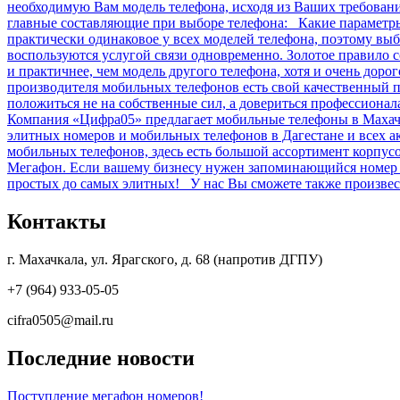
необходимую Вам модель телефона, исходя из Ваших требова
главные составляющие при выборе телефона: Какие параметры 
практически одинаковое у всех моделей телефона, поэтому выб
воспользуются услугой связи одновременно. Золотое правило 
и практичнее, чем модель другого телефона, хотя и очень дор
производителя мобильных телефонов есть свой качественный п
положиться не на собственные сил, а довериться профессиона
Компания «Цифра05» предлагает мобильные телефоны в Махачк
элитных номеров и мобильных телефонов в Дагестане и всех 
мобильных телефонов, здесь есть большой ассортимент корпу
Мегафон. Если вашему бизнесу нужен запоминающийся номер и
простых до самых элитных! У нас Вы сможете также произвест
Контакты
г. Махачкала, ул. Ярагского, д. 68 (напротив ДГПУ)
+7 (964) 933-05-05
cifra0505@mail.ru
Последние новости
Поступление мегафон номеров!