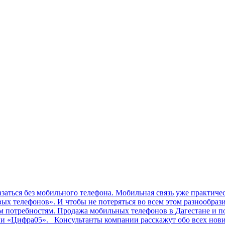
ться без мобильного телефона. Мобильная связь уже практичес
ых телефонов». И чтобы не потеряться во всем этом разнообраз
им потребностям. Продажа мобильных телефонов в Дагестане и п
ии «Цифра05». Консультанты компании расскажут обо всех нов