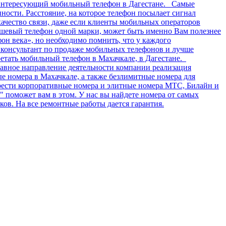
 интересующий мобильный телефон в Дагестане. Самые
ости. Расстояние, на которое телефон посылает сигнал
качество связи, даже если клиенты мобильных операторов
дешевый телефон одной марки, может быть именно Вам полезнее
фон века», но необходимо помнить, что у каждого
ь консультант по продаже мобильных телефонов и лучше
етать мобильный телефон в Махачкале, в Дагестане.
авное направление деятельности компании реализация
 номера в Махачкале, а также безлимитные номера для
брести корпоративные номера и элитные номера МТС, Билайн и
поможет вам в этом. У нас вы найдете номера от самых
ов. На все ремонтные работы дается гарантия.