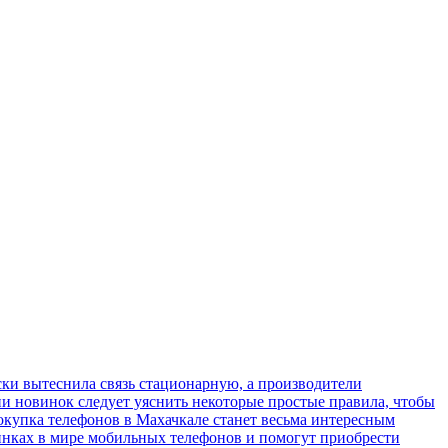
ки вытеснила связь стационарную, а производители
ии новинок следует уяснить некоторые простые правила, чтобы
окупка телефонов в Махачкале станет весьма интересным
инках в мире мобильных телефонов и помогут приобрести