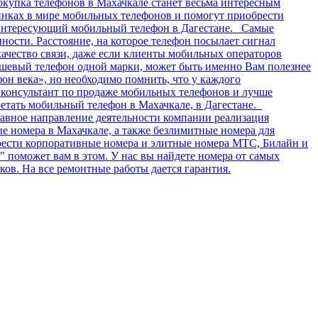
окупка телефонов в Махачкале станет весьма интересным
инках в мире мобильных телефонов и помогут приобрести
 интересующий мобильный телефон в Дагестане. Самые
ости. Расстояние, на которое телефон посылает сигнал
качество связи, даже если клиенты мобильных операторов
дешевый телефон одной марки, может быть именно Вам полезнее
фон века», но необходимо помнить, что у каждого
ь консультант по продаже мобильных телефонов и лучше
етать мобильный телефон в Махачкале, в Дагестане.
авное направление деятельности компании реализация
 номера в Махачкале, а также безлимитные номера для
брести корпоративные номера и элитные номера МТС, Билайн и
поможет вам в этом. У нас вы найдете номера от самых
ов. На все ремонтные работы дается гарантия.