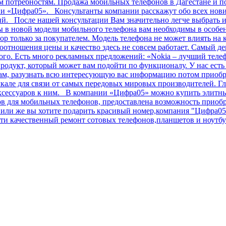
им потребностям. Продажа мобильных телефонов в Дагестане и п
ии «Цифра05». Консультанты компании расскажут обо всех нов
ний. После нашей консультации Вам значительно легче выбрать
в новой модели мобильного телефона вам необходимы в особенн
ор только за покупателем. Модель телефона не может влиять на 
соотношения цены и качество здесь не совсем работает. Самый 
огого. Есть много рекламных предложений: «Nokia – лучший теле
родукт, который может вам подойти по функционалу. У нас ест
лам, разузнать всю интересующую вас информацию потом приобр
але для связи от самых передовых мировых производителей. Гл
аксессуаров к ним. В компании «Цифра05» можно купить элитные
сов для мобильных телефонов, предоставлена возможность прио
ли же вы хотите подарить красивый номер,компания "Цифра05" 
и качественный ремонт сотовых телефонов,планшетов и ноутбук