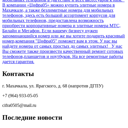
В компании «Цифра05» можно купить элитные номера в
Махачкале, а также безлимитные номера для мобильных
телефонов, здесь есть большой ассортимент корпусов для
мобильных телефонов, предоставлена возможность
приобрести корпоративные номера и элитные номера МТС,
Билайн и Мегафон. Если вашему бизнесу нужен
запоминающийся номер или же вы хотите подарить красивый
номер,компания "Цифра05" поможет вам в этом. У нас вы
найдете номера от самых простых до самых элитных! У нас
Вы сможете также произвести качественный ремонт сотовых
телефонов,планшетов и ноутбуков. На все ремонтные работы
дается гарантия.
Контакты
г. Махачкала, ул. Ярагского, д. 68 (напротив ДГПУ)
+7 (964) 933-05-05
cifra0505@mail.ru
Последние новости