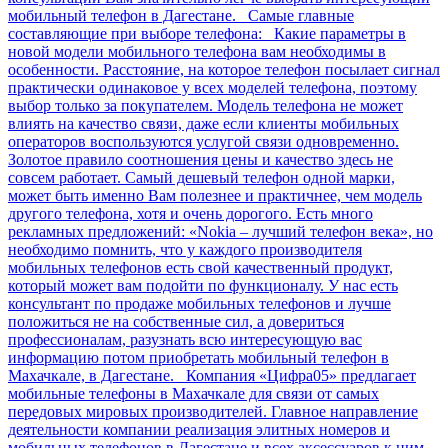
мобильный телефон в Дагестане. Самые главные
составляющие при выборе телефона: Какие параметры в
новой модели мобильного телефона вам необходимы в
особенности. Расстояние, на которое телефон посылает сигнал
практически одинаковое у всех моделей телефона, поэтому
выбор только за покупателем. Модель телефона не может
влиять на качество связи, даже если клиенты мобильных
операторов воспользуются услугой связи одновременно.
Золотое правило соотношения цены и качество здесь не
совсем работает. Самый дешевый телефон одной марки,
может быть именно Вам полезнее и практичнее, чем модель
другого телефона, хотя и очень дорогого. Есть много
рекламных предложений: «Nokia – лучший телефон века», но
необходимо помнить, что у каждого производителя
мобильных телефонов есть свой качественный продукт,
который может вам подойти по функционалу. У нас есть
консультант по продаже мобильных телефонов и лучше
положиться не на собственные сил, а довериться
профессионалам, разузнать всю интересующую вас
информацию потом приобретать мобильный телефон в
Махачкале, в Дагестане. Компания «Цифра05» предлагает
мобильные телефоны в Махачкале для связи от самых
передовых мировых производителей. Главное направление
деятельности компании реализация элитных номеров и
мобильных телефонов в Дагестане и всех аксессуаров к ним.