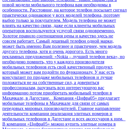
новой модели мобильного телефона вам необходимы в
особенности. Расстояние, на которое телефон посылает сигнал
практически одинаковое у всех моделей телефона, поэтому
выбор только за покупателем. Модель телефона не может
влиять на качество связи, даже если клиенты мобильных
операторов воспользуются услугой связи одновременно.
Золотое правило соотношения цены и качество здесь не
совсем работает. Самый дешевый телефон одной марки,
может быть именно Вам полезнее и практичнее, чем модель
другого телефона, хотя и очень дорогого. Есть много
рекламных предложений: «Nokia – лучший телефон века», но
необходимо помнить, что у каждого производителя
мобильных телефонов есть свой качественный продукт,
который может вам подойти по функционалу. У нас есть
консультант по продаже мобильных телефонов и лучше
положиться не на собственные сил, а довериться
профессионалам, разузнать всю интересующую вас
информацию потом приобретать мобильный телефон в
Махачкале, в Дагестане. Компания «Цифра05» предлагает
мобильные телефоны в Махачкале для связи от самых
передовых мировых производителей. Главное направление
деятельности компании реализация элитных номеров и
мобильных телефонов в Дагестане и всех аксессуаров к ним.
В компании «Цифра05» можно купить элитные номера в