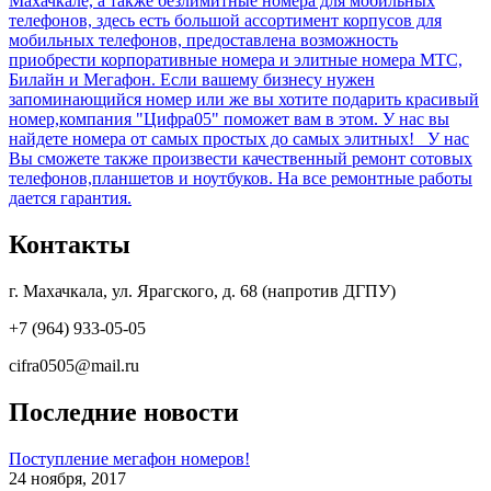
Махачкале, а также безлимитные номера для мобильных
телефонов, здесь есть большой ассортимент корпусов для
мобильных телефонов, предоставлена возможность
приобрести корпоративные номера и элитные номера МТС,
Билайн и Мегафон. Если вашему бизнесу нужен
запоминающийся номер или же вы хотите подарить красивый
номер,компания "Цифра05" поможет вам в этом. У нас вы
найдете номера от самых простых до самых элитных! У нас
Вы сможете также произвести качественный ремонт сотовых
телефонов,планшетов и ноутбуков. На все ремонтные работы
дается гарантия.
Контакты
г. Махачкала, ул. Ярагского, д. 68 (напротив ДГПУ)
+7 (964) 933-05-05
cifra0505@mail.ru
Последние новости
Поступление мегафон номеров!
24 ноября, 2017