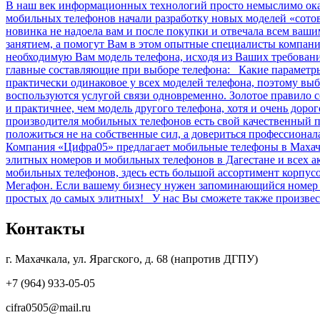
В наш век информационных технологий просто немыслимо оказа
мобильных телефонов начали разработку новых моделей «сотов
новинка не надоела вам и после покупки и отвечала всем ваш
занятием, а помогут Вам в этом опытные специалисты компан
необходимую Вам модель телефона, исходя из Ваших требова
главные составляющие при выборе телефона: Какие параметры 
практически одинаковое у всех моделей телефона, поэтому выб
воспользуются услугой связи одновременно. Золотое правило 
и практичнее, чем модель другого телефона, хотя и очень дор
производителя мобильных телефонов есть свой качественный п
положиться не на собственные сил, а довериться профессиона
Компания «Цифра05» предлагает мобильные телефоны в Махачк
элитных номеров и мобильных телефонов в Дагестане и всех 
мобильных телефонов, здесь есть большой ассортимент корпу
Мегафон. Если вашему бизнесу нужен запоминающийся номер и
простых до самых элитных! У нас Вы сможете также произвест
Контакты
г. Махачкала, ул. Ярагского, д. 68 (напротив ДГПУ)
+7 (964) 933-05-05
cifra0505@mail.ru