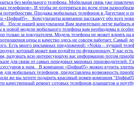
ться без мобильного телефона. Мобильная связь уже практичес
ых телефонов». И чтобы не потеряться во всем этом разнообраз
им потребностям. Продажа мобильных телефонов в Дагестане и п
ии «Цифра05». Консультанты компании расскажут обо всех нов
ний. После нашей консультации Вам значительно легче выбрать
в новой модели мобильного телефона вам необходимы в особенн
ор только за покупателем. Модель телефона не может влиять на 
соотношения цены и качество здесь не совсем работает. Самый 
огого. Есть много рекламных предложений: «Nokia – лучший теле
родукт, который может вам подойти по функционалу. У нас ест
лам, разузнать всю интересующую вас информацию потом приобр
але для связи от самых передовых мировых производителей. Гл
аксессуаров к ним. В компании «Цифра05» можно купить элитные
сов для мобильных телефонов, предоставлена возможность прио
ли же вы хотите подарить красивый номер,компания "Цифра05" 
и качественный ремонт сотовых телефонов,планшетов и ноутбук