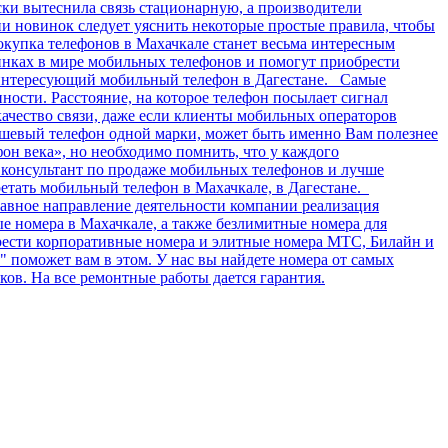
ки вытеснила связь стационарную, а производители
ии новинок следует уяснить некоторые простые правила, чтобы
окупка телефонов в Махачкале станет весьма интересным
инках в мире мобильных телефонов и помогут приобрести
 интересующий мобильный телефон в Дагестане. Самые
ости. Расстояние, на которое телефон посылает сигнал
качество связи, даже если клиенты мобильных операторов
дешевый телефон одной марки, может быть именно Вам полезнее
фон века», но необходимо помнить, что у каждого
ь консультант по продаже мобильных телефонов и лучше
етать мобильный телефон в Махачкале, в Дагестане.
авное направление деятельности компании реализация
 номера в Махачкале, а также безлимитные номера для
брести корпоративные номера и элитные номера МТС, Билайн и
поможет вам в этом. У нас вы найдете номера от самых
ов. На все ремонтные работы дается гарантия.