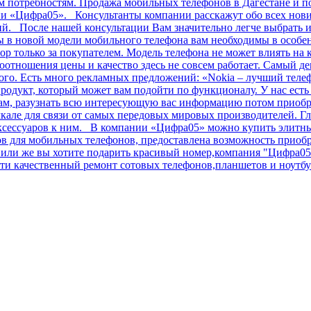
им потребностям. Продажа мобильных телефонов в Дагестане и п
ии «Цифра05». Консультанты компании расскажут обо всех нов
ний. После нашей консультации Вам значительно легче выбрать
в новой модели мобильного телефона вам необходимы в особенн
ор только за покупателем. Модель телефона не может влиять на 
соотношения цены и качество здесь не совсем работает. Самый 
огого. Есть много рекламных предложений: «Nokia – лучший теле
родукт, который может вам подойти по функционалу. У нас ест
лам, разузнать всю интересующую вас информацию потом приобр
але для связи от самых передовых мировых производителей. Гл
аксессуаров к ним. В компании «Цифра05» можно купить элитные
сов для мобильных телефонов, предоставлена возможность прио
ли же вы хотите подарить красивый номер,компания "Цифра05" 
и качественный ремонт сотовых телефонов,планшетов и ноутбук