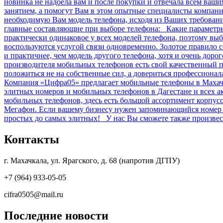
новинка не надоела вам и после покупки и отвечала всем ваш
занятием, а помогут Вам в этом опытные специалисты компан
необходимую Вам модель телефона, исходя из Ваших требова
главные составляющие при выборе телефона: Какие параметры 
практически одинаковое у всех моделей телефона, поэтому выб
воспользуются услугой связи одновременно. Золотое правило 
и практичнее, чем модель другого телефона, хотя и очень дор
производителя мобильных телефонов есть свой качественный п
положиться не на собственные сил, а довериться профессиона
Компания «Цифра05» предлагает мобильные телефоны в Махачк
элитных номеров и мобильных телефонов в Дагестане и всех 
мобильных телефонов, здесь есть большой ассортимент корпу
Мегафон. Если вашему бизнесу нужен запоминающийся номер и
простых до самых элитных! У нас Вы сможете также произвест
Контакты
г. Махачкала, ул. Ярагского, д. 68 (напротив ДГПУ)
+7 (964) 933-05-05
cifra0505@mail.ru
Последние новости