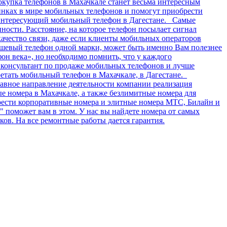
окупка телефонов в Махачкале станет весьма интересным
инках в мире мобильных телефонов и помогут приобрести
 интересующий мобильный телефон в Дагестане. Самые
ости. Расстояние, на которое телефон посылает сигнал
качество связи, даже если клиенты мобильных операторов
дешевый телефон одной марки, может быть именно Вам полезнее
фон века», но необходимо помнить, что у каждого
ь консультант по продаже мобильных телефонов и лучше
етать мобильный телефон в Махачкале, в Дагестане.
авное направление деятельности компании реализация
 номера в Махачкале, а также безлимитные номера для
брести корпоративные номера и элитные номера МТС, Билайн и
поможет вам в этом. У нас вы найдете номера от самых
ов. На все ремонтные работы дается гарантия.