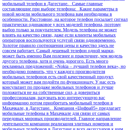
мобильный телефон в Дагестане. Самые главные
составляющие при выборе телефона: Какие параметры в
новой модели мобильного телефона вам необходимы в
особенности. Расстояние, на которое телефон посылает сигнал
практически одинаковое у всех моделей телефона, поэтому
выбор только за покупателем. Модель телефона не может
влиять на качество связи, даже если клиенты мобильных
операторов воспользуются услугой связи одновременно.
Золотое правило соотношения цены и качество здесь не
совсем работает. Самый дешевый телефон одной марки,
может быть именно Вам полезнее и практичнее, чем модель
другого телефона, хотя и очень дорогого. Есть много
рекламных предложений: «Nokia – лучший телефон века», но
необходимо помнить, что у каждого производителя
мобильных телефонов есть свой качественный продукт,
который может вам подойти по функционалу. У нас есть
консультант по продаже мобильных телефонов и лучше
положиться не на собственные сил, а довериться
профессионалам, разузнать всю интересующую вас
информацию потом приобретать мобильный телефон в
Махачкале, в Дагестане. Компания «Цифра05» предлагает
мобильные телефоны в Махачкале для связи от самых
передовых мировых производителей. Главное направление
деятельности компании реализация элитных номеров и
мобильных телефонов в Дагестане и всех аксессуаров к ним.