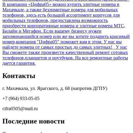
В компании «Цифра05» можно купить элитные номера в
Махачкале, а также безлимитные номера для мобильных
телефонов, здесь есть большой ассортимент корпусов для
мобильных телефонов, предоставлена возможность
приобрести корпоративные номера и элитные номера МТС,
Билайн и Мегафон. Если вашему бизнесу нужен
запоминающийся номер или же вы хотите подарить красивый
номер,компания "Цифра05" поможет вам в этом. У нас вы
найдете номера от самых простых до самых элитных! У нас
Вы сможете также произвести качественный ремонт сотовых
телефонов,планшетов и ноутбуков. На все ремонтные работы
дается гарантия.
Контакты
г. Махачкала, ул. Ярагского, д. 68 (напротив ДГПУ)
+7 (964) 933-05-05
cifra0505@mail.ru
Последние новости