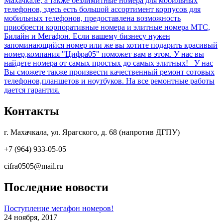
Махачкале, а также безлимитные номера для мобильных
телефонов, здесь есть большой ассортимент корпусов для
мобильных телефонов, предоставлена возможность
приобрести корпоративные номера и элитные номера МТС,
Билайн и Мегафон. Если вашему бизнесу нужен
запоминающийся номер или же вы хотите подарить красивый
номер,компания "Цифра05" поможет вам в этом. У нас вы
найдете номера от самых простых до самых элитных! У нас
Вы сможете также произвести качественный ремонт сотовых
телефонов,планшетов и ноутбуков. На все ремонтные работы
дается гарантия.
Контакты
г. Махачкала, ул. Ярагского, д. 68 (напротив ДГПУ)
+7 (964) 933-05-05
cifra0505@mail.ru
Последние новости
Поступление мегафон номеров!
24 ноября, 2017