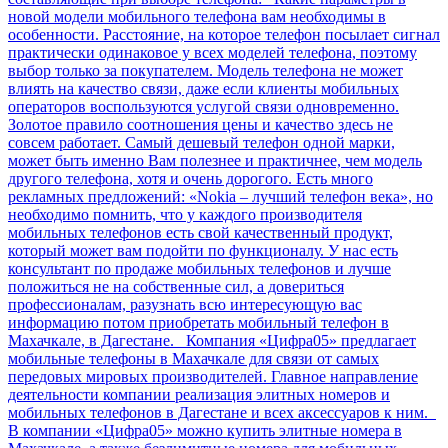
новой модели мобильного телефона вам необходимы в
особенности. Расстояние, на которое телефон посылает сигнал
практически одинаковое у всех моделей телефона, поэтому
выбор только за покупателем. Модель телефона не может
влиять на качество связи, даже если клиенты мобильных
операторов воспользуются услугой связи одновременно.
Золотое правило соотношения цены и качество здесь не
совсем работает. Самый дешевый телефон одной марки,
может быть именно Вам полезнее и практичнее, чем модель
другого телефона, хотя и очень дорогого. Есть много
рекламных предложений: «Nokia – лучший телефон века», но
необходимо помнить, что у каждого производителя
мобильных телефонов есть свой качественный продукт,
который может вам подойти по функционалу. У нас есть
консультант по продаже мобильных телефонов и лучше
положиться не на собственные сил, а довериться
профессионалам, разузнать всю интересующую вас
информацию потом приобретать мобильный телефон в
Махачкале, в Дагестане. Компания «Цифра05» предлагает
мобильные телефоны в Махачкале для связи от самых
передовых мировых производителей. Главное направление
деятельности компании реализация элитных номеров и
мобильных телефонов в Дагестане и всех аксессуаров к ним.
В компании «Цифра05» можно купить элитные номера в