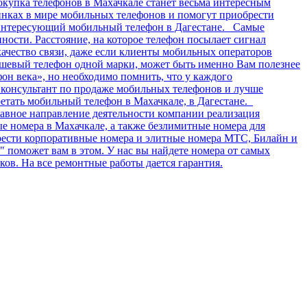
окупка телефонов в Махачкале станет весьма интересным
инках в мире мобильных телефонов и помогут приобрести
 интересующий мобильный телефон в Дагестане. Самые
ости. Расстояние, на которое телефон посылает сигнал
качество связи, даже если клиенты мобильных операторов
дешевый телефон одной марки, может быть именно Вам полезнее
фон века», но необходимо помнить, что у каждого
ь консультант по продаже мобильных телефонов и лучше
етать мобильный телефон в Махачкале, в Дагестане.
авное направление деятельности компании реализация
 номера в Махачкале, а также безлимитные номера для
брести корпоративные номера и элитные номера МТС, Билайн и
поможет вам в этом. У нас вы найдете номера от самых
ов. На все ремонтные работы дается гарантия.