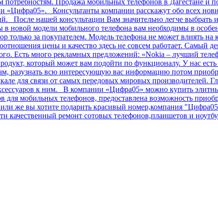
им потребностям. Продажа мобильных телефонов в Дагестане и п
ии «Цифра05». Консультанты компании расскажут обо всех нов
ний. После нашей консультации Вам значительно легче выбрать
в новой модели мобильного телефона вам необходимы в особенн
ор только за покупателем. Модель телефона не может влиять на 
соотношения цены и качество здесь не совсем работает. Самый 
огого. Есть много рекламных предложений: «Nokia – лучший теле
родукт, который может вам подойти по функционалу. У нас ест
лам, разузнать всю интересующую вас информацию потом приобр
але для связи от самых передовых мировых производителей. Гл
аксессуаров к ним. В компании «Цифра05» можно купить элитные
сов для мобильных телефонов, предоставлена возможность прио
ли же вы хотите подарить красивый номер,компания "Цифра05" 
и качественный ремонт сотовых телефонов,планшетов и ноутбук