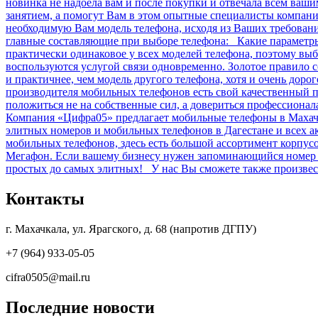
новинка не надоела вам и после покупки и отвечала всем ваш
занятием, а помогут Вам в этом опытные специалисты компан
необходимую Вам модель телефона, исходя из Ваших требова
главные составляющие при выборе телефона: Какие параметры 
практически одинаковое у всех моделей телефона, поэтому выб
воспользуются услугой связи одновременно. Золотое правило 
и практичнее, чем модель другого телефона, хотя и очень дор
производителя мобильных телефонов есть свой качественный п
положиться не на собственные сил, а довериться профессиона
Компания «Цифра05» предлагает мобильные телефоны в Махачк
элитных номеров и мобильных телефонов в Дагестане и всех 
мобильных телефонов, здесь есть большой ассортимент корпу
Мегафон. Если вашему бизнесу нужен запоминающийся номер и
простых до самых элитных! У нас Вы сможете также произвест
Контакты
г. Махачкала, ул. Ярагского, д. 68 (напротив ДГПУ)
+7 (964) 933-05-05
cifra0505@mail.ru
Последние новости