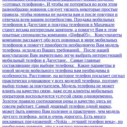
«сотовых телефонов». И чтобы не потеряться во всем этом
разнообразии новинок следует уяснить некоторые простые
правила, чтобы новинка не надоела вам и после покупки и
отвечала всем вашим потребностям. Продажа мобильных
телефонов в Дагестане и покупка телефонов в Махачкале
станет весьма интересным занятием, а помогут Вам в этом
опытные специалисты компании «Цифра05». Консультанты
компании расскажут обо всех новинках в мире мобильных
телефонов и помогут приобрести необходимую Вам модель
телефона, исходя из Ваших требований. После нашей
консультации Вам значительно легче выбрать интересующий
мобильный телефон в Дагестане. Самые главные
составляющие при выборе телефона: Какие параметры в
новой модели мобильного телефона вам необходимы в
особенности. Расстояние, на которое телефон посылает сигнал
практически одинаковое у всех моделей телефона, поэтому
выбор только за покупателем. Модель телефона не может
влиять на качество связи, даже если клиенты мобильных
операторов воспользуются услугой связи одновременно.
Золотое правило соотношения цены и качество здесь не
совсем работает. Самый дешевый телефон одной марки,
может быть именно Вам полезнее и практичнее, чем модель
другого телефона, хотя и очень дорогого. Есть много
рекламных предложений: «Nokia – лучший телефон века», но
необходимо помнить, что у каждого производителя