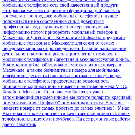
мобильных телефонов есть свой качественный продукт,
который может вам подойти по функционалу. У нас есть
консультант по продаже мобильных телефонов и лучше
положиться не на собственные сил, а довериться
профессионалам, разузнать всю интересующую вас
информацию потом приобретать мобильный телефон в
Махачкале, в Дагестане. Компания «Цифра05» предлагает
мобильные телефоны в Махачкале для связи от самых
передовых мировых производителей. Главное направление
деятельности компании реализация элитных номеров и
мобильных телефонов в Дагестане и всех аксессуаров к ним.
В компании «Цифра05» можно купить элитные номера в
Махачкале, а также безлимитные номера для мобильных
телефонов, здесь есть большой ассортимент корпусов для
мобильных телефонов, предоставлена возможность
приобрести корпоративные номера и элитные номера МТС,
Билайн и Мегафон. Если вашему бизнесу нужен
запоминающийся номер или же вы хотите подарить красивый
номер,компания "Цифра05" поможет вам в этом. У нас вы
найдете номера от самых простых до самых элитных! У нас
Вы сможете также произвести качественный ремонт сотовых
телефонов,планшетов и ноутбуков. На все ремонтные работы
дается гарантия.