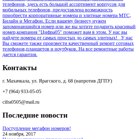
телефонов, здесь есть большой ассортимент корпусов для
мобильных телефонов, предоставлена возможность
приобрести корпоративные номера и элитные номера МТС,
Билайн и Мегафон. Если вашему бизнесу нужен
запоминающийся номер или же вы хотите подарить красивый
номер,компания "Цифра05" поможет вам в этом. У нас вы
найдете номера от самых простых до самых элитных! У нас
Вы сможете также произвести качественный ремонт сотовых
телефонов,планшетов и ноутбуков. На все ремонтные работы
дается гарантия.
Контакты
г. Махачкала, ул. Ярагского, д. 68 (напротив ДГПУ)
+7 (964) 933-05-05
cifra0505@mail.ru
Последние новости
Поступление мегафон номеров!
24 ноября, 2017