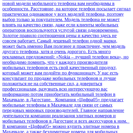
новой модели мобильного телефона вам необходимы в
особенности. Расстояние, на которое телефон посылает сигнал
практически одинаковое у всех моделей телефона, поэтому
выбор только за покупателем. Модель телефона не может
влиять на качество связи, даже если клиенты мобильных
операторов воспользуются услугой связи одновременно.
Золотое правило соотношения цены и качество здесь не
совсем работает. Самый дешевый телефон одной марки,
может быть именно Вам полезнее и практичнее, чем модель
другого телефона, хотя и очень дорогого. Есть много
рекламных предложений: «Nokia – лучший телефон века», но
необходимо помнить, что у каждого производителя
мобильных телефонов есть свой качественный продукт,
который может вам подойти по функционалу. У нас есть
консультант по продаже мобильных телефонов и лучше
положиться не на собственные сил, а довериться
профессионалам, разузнать всю интересующую вас
информацию потом приобретать мобильный телефон в
Махачкале, в Дагестане. Компания «Цифра05» предлагает
мобильные телефоны в Махачкале для связи от самых
передовых мировых производителей. Главное направление
деятельности компании реализация элитных номеров и
мобильных телефонов в Дагестане и всех аксессуаров к ним.
В компании «Цифра05» можно купить элитные номера в
Махачкале, а также безлимитные номера для мобильных