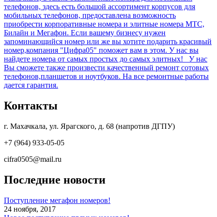
телефонов, здесь есть большой ассортимент корпусов для
мобильных телефонов, предоставлена возможность
приобрести корпоративные номера и элитные номера МТС,
Билайн и Мегафон. Если вашему бизнесу нужен
запоминающийся номер или же вы хотите подарить красивый
номер,компания "Цифра05" поможет вам в этом. У нас вы
найдете номера от самых простых до самых элитных! У нас
Вы сможете также произвести качественный ремонт сотовых
телефонов,планшетов и ноутбуков. На все ремонтные работы
дается гарантия.
Контакты
г. Махачкала, ул. Ярагского, д. 68 (напротив ДГПУ)
+7 (964) 933-05-05
cifra0505@mail.ru
Последние новости
Поступление мегафон номеров!
24 ноября, 2017