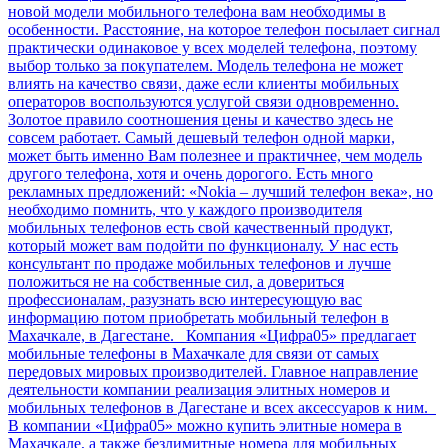
новой модели мобильного телефона вам необходимы в
особенности. Расстояние, на которое телефон посылает сигнал
практически одинаковое у всех моделей телефона, поэтому
выбор только за покупателем. Модель телефона не может
влиять на качество связи, даже если клиенты мобильных
операторов воспользуются услугой связи одновременно.
Золотое правило соотношения цены и качество здесь не
совсем работает. Самый дешевый телефон одной марки,
может быть именно Вам полезнее и практичнее, чем модель
другого телефона, хотя и очень дорогого. Есть много
рекламных предложений: «Nokia – лучший телефон века», но
необходимо помнить, что у каждого производителя
мобильных телефонов есть свой качественный продукт,
который может вам подойти по функционалу. У нас есть
консультант по продаже мобильных телефонов и лучше
положиться не на собственные сил, а довериться
профессионалам, разузнать всю интересующую вас
информацию потом приобретать мобильный телефон в
Махачкале, в Дагестане. Компания «Цифра05» предлагает
мобильные телефоны в Махачкале для связи от самых
передовых мировых производителей. Главное направление
деятельности компании реализация элитных номеров и
мобильных телефонов в Дагестане и всех аксессуаров к ним.
В компании «Цифра05» можно купить элитные номера в
Махачкале, а также безлимитные номера для мобильных