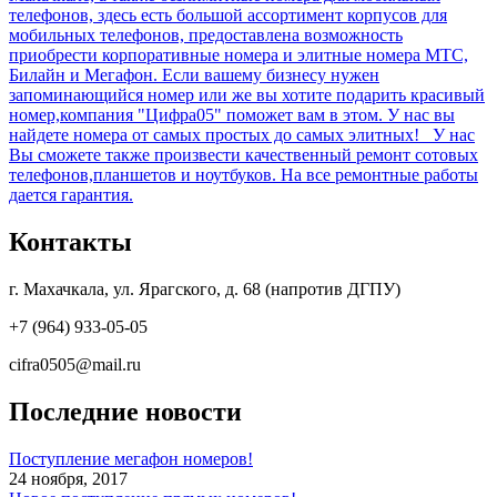
телефонов, здесь есть большой ассортимент корпусов для
мобильных телефонов, предоставлена возможность
приобрести корпоративные номера и элитные номера МТС,
Билайн и Мегафон. Если вашему бизнесу нужен
запоминающийся номер или же вы хотите подарить красивый
номер,компания "Цифра05" поможет вам в этом. У нас вы
найдете номера от самых простых до самых элитных! У нас
Вы сможете также произвести качественный ремонт сотовых
телефонов,планшетов и ноутбуков. На все ремонтные работы
дается гарантия.
Контакты
г. Махачкала, ул. Ярагского, д. 68 (напротив ДГПУ)
+7 (964) 933-05-05
cifra0505@mail.ru
Последние новости
Поступление мегафон номеров!
24 ноября, 2017