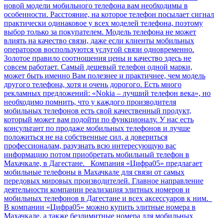
новой модели мобильного телефона вам необходимы в
особенности. Расстояние, на которое телефон посылает сигнал
практически одинаковое у всех моделей телефона, поэтому
выбор только за покупателем. Модель телефона не может
влиять на качество связи, даже если клиенты мобильных
операторов воспользуются услугой связи одновременно.
Золотое правило соотношения цены и качество здесь не
совсем работает. Самый дешевый телефон одной марки,
может быть именно Вам полезнее и практичнее, чем модель
другого телефона, хотя и очень дорогого. Есть много
рекламных предложений: «Nokia – лучший телефон века», но
необходимо помнить, что у каждого производителя
мобильных телефонов есть свой качественный продукт,
который может вам подойти по функционалу. У нас есть
консультант по продаже мобильных телефонов и лучше
положиться не на собственные сил, а довериться
профессионалам, разузнать всю интересующую вас
информацию потом приобретать мобильный телефон в
Махачкале, в Дагестане. Компания «Цифра05» предлагает
мобильные телефоны в Махачкале для связи от самых
передовых мировых производителей. Главное направление
деятельности компании реализация элитных номеров и
мобильных телефонов в Дагестане и всех аксессуаров к ним.
В компании «Цифра05» можно купить элитные номера в
Махачкале, а также безлимитные номера для мобильных