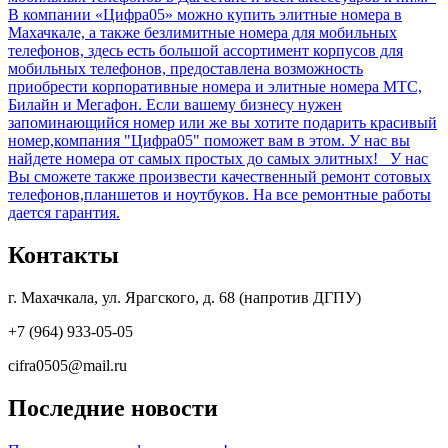
В компании «Цифра05» можно купить элитные номера в
Махачкале, а также безлимитные номера для мобильных
телефонов, здесь есть большой ассортимент корпусов для
мобильных телефонов, предоставлена возможность
приобрести корпоративные номера и элитные номера МТС,
Билайн и Мегафон. Если вашему бизнесу нужен
запоминающийся номер или же вы хотите подарить красивый
номер,компания "Цифра05" поможет вам в этом. У нас вы
найдете номера от самых простых до самых элитных! У нас
Вы сможете также произвести качественный ремонт сотовых
телефонов,планшетов и ноутбуков. На все ремонтные работы
дается гарантия.
Контакты
г. Махачкала, ул. Ярагского, д. 68 (напротив ДГПУ)
+7 (964) 933-05-05
cifra0505@mail.ru
Последние новости