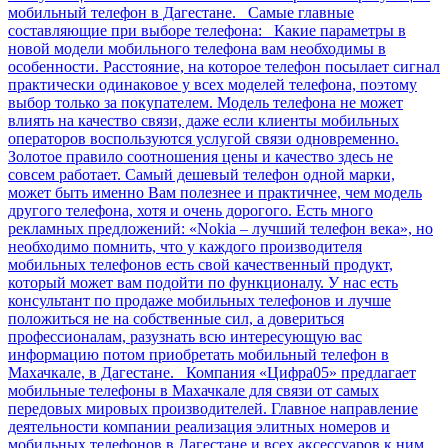
мобильный телефон в Дагестане. Самые главные
составляющие при выборе телефона: Какие параметры в
новой модели мобильного телефона вам необходимы в
особенности. Расстояние, на которое телефон посылает сигнал
практически одинаковое у всех моделей телефона, поэтому
выбор только за покупателем. Модель телефона не может
влиять на качество связи, даже если клиенты мобильных
операторов воспользуются услугой связи одновременно.
Золотое правило соотношения цены и качество здесь не
совсем работает. Самый дешевый телефон одной марки,
может быть именно Вам полезнее и практичнее, чем модель
другого телефона, хотя и очень дорогого. Есть много
рекламных предложений: «Nokia – лучший телефон века», но
необходимо помнить, что у каждого производителя
мобильных телефонов есть свой качественный продукт,
который может вам подойти по функционалу. У нас есть
консультант по продаже мобильных телефонов и лучше
положиться не на собственные сил, а довериться
профессионалам, разузнать всю интересующую вас
информацию потом приобретать мобильный телефон в
Махачкале, в Дагестане. Компания «Цифра05» предлагает
мобильные телефоны в Махачкале для связи от самых
передовых мировых производителей. Главное направление
деятельности компании реализация элитных номеров и
мобильных телефонов в Дагестане и всех аксессуаров к ним.