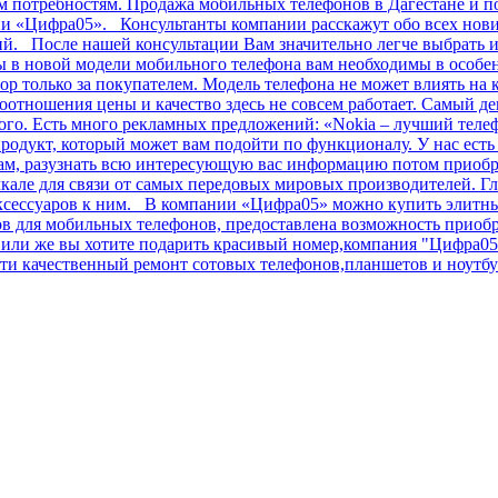
им потребностям. Продажа мобильных телефонов в Дагестане и п
ии «Цифра05». Консультанты компании расскажут обо всех нов
ний. После нашей консультации Вам значительно легче выбрать
в новой модели мобильного телефона вам необходимы в особенн
ор только за покупателем. Модель телефона не может влиять на 
соотношения цены и качество здесь не совсем работает. Самый 
огого. Есть много рекламных предложений: «Nokia – лучший теле
родукт, который может вам подойти по функционалу. У нас ест
лам, разузнать всю интересующую вас информацию потом приобр
але для связи от самых передовых мировых производителей. Гл
аксессуаров к ним. В компании «Цифра05» можно купить элитные
сов для мобильных телефонов, предоставлена возможность прио
ли же вы хотите подарить красивый номер,компания "Цифра05" 
и качественный ремонт сотовых телефонов,планшетов и ноутбук