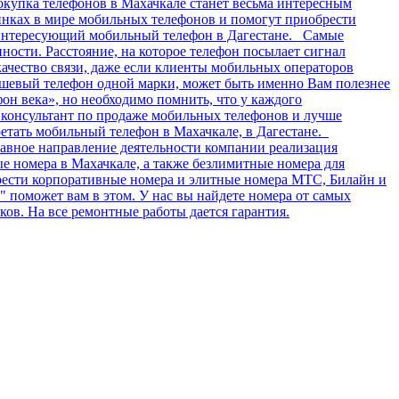
окупка телефонов в Махачкале станет весьма интересным
инках в мире мобильных телефонов и помогут приобрести
 интересующий мобильный телефон в Дагестане. Самые
ости. Расстояние, на которое телефон посылает сигнал
качество связи, даже если клиенты мобильных операторов
дешевый телефон одной марки, может быть именно Вам полезнее
фон века», но необходимо помнить, что у каждого
ь консультант по продаже мобильных телефонов и лучше
етать мобильный телефон в Махачкале, в Дагестане.
авное направление деятельности компании реализация
 номера в Махачкале, а также безлимитные номера для
брести корпоративные номера и элитные номера МТС, Билайн и
поможет вам в этом. У нас вы найдете номера от самых
ов. На все ремонтные работы дается гарантия.