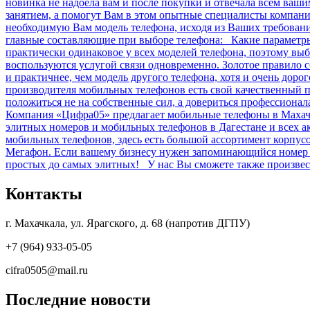
новинка не надоела вам и после покупки и отвечала всем ваш
занятием, а помогут Вам в этом опытные специалисты компан
необходимую Вам модель телефона, исходя из Ваших требова
главные составляющие при выборе телефона: Какие параметры 
практически одинаковое у всех моделей телефона, поэтому выб
воспользуются услугой связи одновременно. Золотое правило 
и практичнее, чем модель другого телефона, хотя и очень дор
производителя мобильных телефонов есть свой качественный п
положиться не на собственные сил, а довериться профессиона
Компания «Цифра05» предлагает мобильные телефоны в Махачк
элитных номеров и мобильных телефонов в Дагестане и всех 
мобильных телефонов, здесь есть большой ассортимент корпу
Мегафон. Если вашему бизнесу нужен запоминающийся номер и
простых до самых элитных! У нас Вы сможете также произвест
Контакты
г. Махачкала, ул. Ярагского, д. 68 (напротив ДГПУ)
+7 (964) 933-05-05
cifra0505@mail.ru
Последние новости