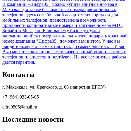
В компании «Цифра05» можно купить элитные номера в
Махачкале, а также безлимитные номера для мобильных
телефонов, здесь есть большой ассортимент корпусов для
мобильных телефонов, предоставлена возможность
приобрести корпоративные номера и элитные номера МТС,
Билайн и Мегафон. Если вашему бизнесу нужен
запоминающийся номер или же вы хотите подарить красивый
номер,компания "Цифра05" поможет вам в этом. У нас вы
найдете номера от самых простых до самых элитных! У нас
Вы сможете также произвести качественный ремонт сотовых
телефонов,планшетов и ноутбуков. На все ремонтные работы
дается гарантия.
Контакты
г. Махачкала, ул. Ярагского, д. 68 (напротив ДГПУ)
+7 (964) 933-05-05
cifra0505@mail.ru
Последние новости