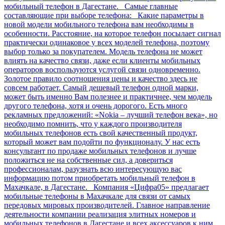
мобильный телефон в Дагестане. Самые главные
составляющие при выборе телефона: Какие параметры в
новой модели мобильного телефона вам необходимы в
особенности. Расстояние, на которое телефон посылает сигнал
практически одинаковое у всех моделей телефона, поэтому
выбор только за покупателем. Модель телефона не может
влиять на качество связи, даже если клиенты мобильных
операторов воспользуются услугой связи одновременно.
Золотое правило соотношения цены и качество здесь не
совсем работает. Самый дешевый телефон одной марки,
может быть именно Вам полезнее и практичнее, чем модель
другого телефона, хотя и очень дорогого. Есть много
рекламных предложений: «Nokia – лучший телефон века», но
необходимо помнить, что у каждого производителя
мобильных телефонов есть свой качественный продукт,
который может вам подойти по функционалу. У нас есть
консультант по продаже мобильных телефонов и лучше
положиться не на собственные сил, а довериться
профессионалам, разузнать всю интересующую вас
информацию потом приобретать мобильный телефон в
Махачкале, в Дагестане. Компания «Цифра05» предлагает
мобильные телефоны в Махачкале для связи от самых
передовых мировых производителей. Главное направление
деятельности компании реализация элитных номеров и
мобильных телефонов в Дагестане и всех аксессуаров к ним.